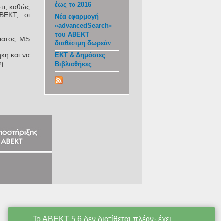
έως το 2016
ότι, καθώς
ΒΕΚΤ, οι
Νέα εφαρμογή
«advancedSearch»
του ΑΒΕΚΤ
ήματος MS
διαθέσιμη δωρεάν
ήκη και να
ΕΚΤ & Δημόσιες
η.
Βιβλιοθήκες
Το ΑΒΕΚΤ 5.6 δεν διατίθεται πλέον· έχει