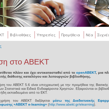
Skip to
main
content
ΚΤ
Βιβλιοθήκες
Υπηρεσίες
Προμήθεια
Νέα
Συχνέ
ς
e
ση στο ΑΒΕΚΤ
ατίθεται πλέον και έχει αντικατασταθεί από το
openABEKT
, μια π
ικτής διάθεσης καταλόγου και λειτουργιών βιβλιοθήκης.
ήση του ΑΒΕΚΤ 5.6 είναι υποχρεωτική με την προμήθεια της Βασική
ν Στατιστικά και Ειδικά Ενδιαφέροντα Χρηστών. Εξαιρούνται οι βιβλιο
ήδη εκπαιδευμένο από το ΕΚΤ.
χρήση του ΑΒΕΚΤ διεξάγεται
μέσω της Διαδικτυακής Εφαρ
φωσης «ABEKT e-learning»
(
http://www.abekt.gr/elearning
).