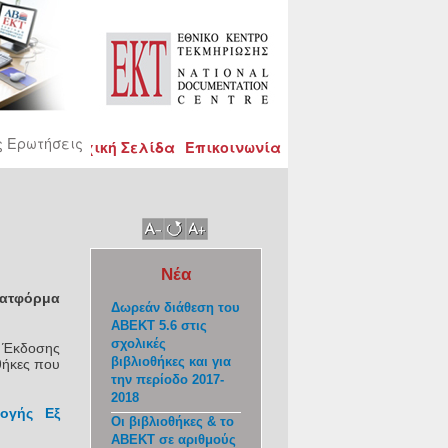
ς Ερωτήσεις
Αρχική Σελίδα
Επικοινωνία
Νέα
λατφόρμα
Δωρεάν διάθεση του
ΑΒΕΚΤ 5.6 στις
σχολικές
ς Έκδοσης
βιβλιοθήκες και για
θήκες που
την περίοδο 2017-
2018
μογής Εξ
Οι βιβλιοθήκες & το
ΑΒΕΚΤ σε αριθμούς