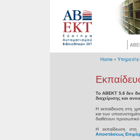
AΒΕ
Home
»
Υπηρεσίε
You are her
Εκπαίδευ
To ΑΒΕΚΤ 5.6 δεν δι
διαχείρισης και ανο
Η εκπαίδευση στη χρ
και των υποσυστημάτω
διαθέτουν προσωπικό 
Η εκπαίδευση στη 
Αποστάσεως Επιμόρ