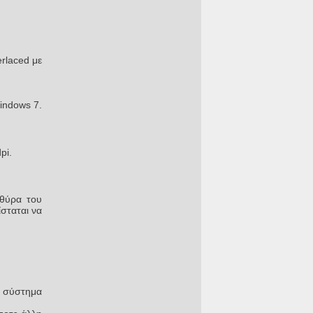
rlaced με
indows 7.
pi.
 θύρα του
σταται να
ό σύστημα