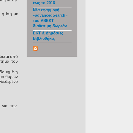
έως το 2016
Νέα εφαρμογή
 ή ίση με
«advancedSearch»
του ΑΒΕΚΤ
διαθέσιμη δωρεάν
ΕΚΤ & Δημόσιες
Βιβλιοθήκες
ύεται από
στημα του
 δομημένη
θμό θυρών
νδεδεμένο
 για την