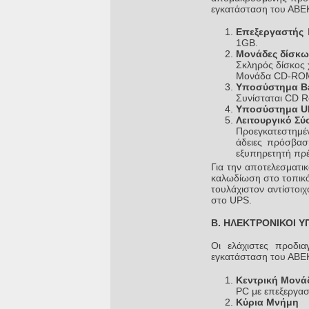
εγκατάσταση του ΑΒΕΚΤ
Επεξεργαστής
P
1GB.
Μονάδες 
Σκληρός δίσκος 
Μονάδα CD-ROM 
Υποσύστημα
Συνίσταται CD R
Υποσύστημα U
Λειτουργικό 
Προεγκατεστημέν
άδειες πρόσβασ
εξυπηρετητή πρέπ
Για την αποτελεσματι
καλωδίωση στο τοπικό
τουλάχιστον αντίστοι
στο UPS.
Β. ΗΛΕΚΤΡΟΝΙΚΟΙ Υ
Οι ελάχιστες προδι
εγκατάσταση του ΑΒΕΚΤ
Κεντρική Μ
PC με επεξεργασ
Κύρια Μνήμ