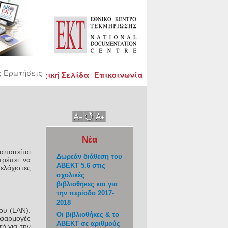
ς Ερωτήσεις
Αρχική Σελίδα
Επικοινωνία
Νέα
απαιτείται
Δωρεάν διάθεση του
ρέπει να
ΑΒΕΚΤ 5.6 στις
ελάχιστες
σχολικές
βιβλιοθήκες και για
την περίοδο 2017-
2018
ου (LAN).
Οι βιβλιοθήκες & το
εφαρμογές
ΑΒΕΚΤ σε αριθμούς
ή για την