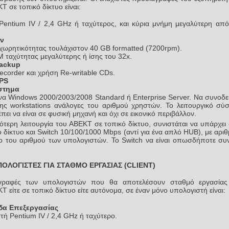
 σε τοπικό δίκτυο είναι:
entium IV / 2,4 GHz ή ταχύτερος, και κύρια μνήμη μεγαλύτερη από
δίσκων
χωρητικότητας τουλάχιστον 40 GB formatted (7200rpm).
ταχύτητας μεγαλύτερης ή ίσης του 32x.
 Backup
ecorder και χρήση Re-writable CDs.
PS
Σύστημα
α Windows 2000/2003/2008 Standard ή Enterprise Server. Να συνοδε
ης workstations ανάλογες του αριθμού χρηστών. Το λειτουργικό σύ
ει να είναι σε φυσική μηχανή και όχι σε εικονικό περιβάλλον.
κότερη λειτουργία του ΑΒΕΚΤ σε τοπικό δίκτυο, συνιστάται να υπάρχει
 δίκτυο και Switch 10/100/1000 Mbps (αντί για ένα απλό HUB), με αρι
χο του αριθμού των υπολογιστών. Το Switch να είναι οπωσδήποτε συ
ΠΟΛΟΓΙΣΤΕΣ ΓΙΑ ΣΤΑΘΜΟ ΕΡΓΑΣΙΑΣ (CLIENT)
αγραφές των υπολογιστών που θα αποτελέσουν σταθμό εργασίας
 είτε σε τοπικό δίκτυο είτε αυτόνομα, σε έναν μόνο υπολογιστή είναι:
ονάδα Επεξεργασίας
τή Pentium IV / 2,4 GHz ή ταχύτερο.
η