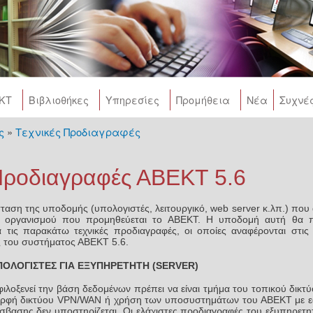
Skip to
main
content
ΚΤ
Βιβλιοθήκες
Υπηρεσίες
Προμήθεια
Νέα
Συχνέ
ς
»
Τεχνικές Προδιαγραφές
e
 Προδιαγραφές ΑΒΕΚΤ 5.6
ταση της υποδομής (υπολογιστές, λειτουργικό, web server κ.λπ.) που 
υ οργανισμού που προμηθεύεται το ΑΒΕΚΤ. Η υποδομή αυτή θα π
 τις παρακάτω τεχνικές προδιαγραφές, οι οποίες αναφέρονται στις 
ας του συστήματος ΑΒΕΚΤ 5.6.
ΠΟΛΟΓΙΣΤΕΣ ΓΙΑ ΕΞΥΠΗΡΕΤΗΤΗ (SERVER)
ιλοξενεί την βάση δεδομένων πρέπει να είναι τμήμα του τοπικού δικτύ
ρφή δικτύου VPN/WAN ή χρήση των υποσυστημάτων του ΑΒΕΚΤ με 
ασης δεν υποστηρίζεται. Οι ελάχιστες προδιαγραφές του εξυπηρετητ