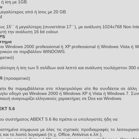
ή ίση με 1GB.
ν
ς μεγαλύτερος από ή ίσος με 20 GB.
M
ς 15΄΄ ή μεγαλύτερη (συνιστάται 17΄΄), με ανάλυση 1024x768 Non Inte
τή την ανάλυση 16 bit colour.
PS
Σύστημα
α Windows 2000 professional ή XP professional ή Windows Vista ή W
ηνικών σε περιβάλλον WINDOWS.
ρετικό)
αλύτερη ή ίση των 5 σελίδων ανά λεπτό και ανάλυση τουλάχιστον 300 d
ER
(προαιρετικό)
ίτε θα παρεμβάλλεται στο πληκτρολόγιο είτε θα συνδέεται σε άλλη
ληλο οδηγό για Windows 2000 ή Windows XP ή Vista ή Windows 7. Συνί
σκευή αναγνωρίζει ελληνικούς χαρακτήρες σε Dos και Windows.
ΕΚΤ 5.6
του συστήματος ΑΒΕΚΤ 5.6 θα πρέπει οι υπολογιστές ήδη να:
στημένα σύμφωνα με όλες τις σχετικές προδιαγραφές το λειτουργικ
και το λοιπό λογισμικό (π.χ. Office, Antivirus κ.λπ.),