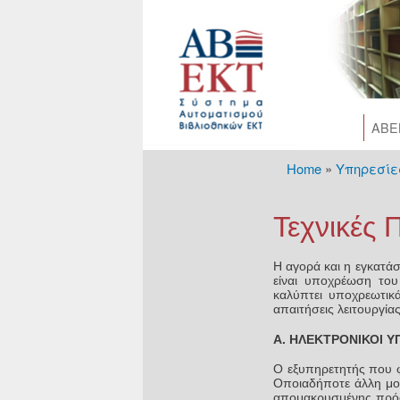
AΒΕ
Home
»
Υπηρεσίε
You are her
Τεχνικές
Η αγορά και η εγκατάσ
είναι υποχρέωση το
καλύπτει υποχρεωτικά
απαιτήσεις λειτουργί
Α. ΗΛΕΚΤΡΟΝΙΚΟΙ Υ
Ο εξυπηρετητής που φ
Οποιαδήποτε άλλη μο
απομακρυσμένης πρόσβ