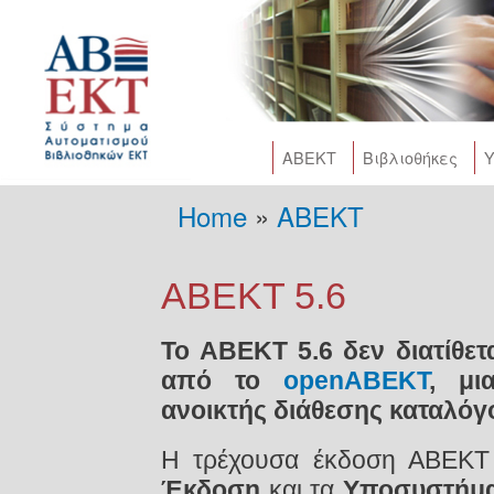
Skip
main
cont
AΒΕΚΤ
Βιβλιοθήκες
Υ
Home
»
AΒΕΚΤ
You are here
ΑΒΕΚΤ 5.6
To ΑΒΕΚΤ 5.6 δεν διατίθετα
από το
openABEKT
, μι
ανοικτής διάθεσης καταλόγο
Η τρέχουσα έκδοση ΑΒΕΚΤ 
Έκδοση
και τα
Υποσυστήμ