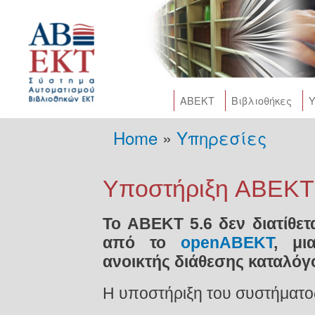
Skip
main
cont
AΒΕΚΤ
Βιβλιοθήκες
Υ
Home
»
Υπηρεσίες
You are here
Υποστήριξη ABEKT
To ΑΒΕΚΤ 5.6 δεν διατίθετα
από το
openABEKT
, μι
ανοικτής διάθεσης καταλόγο
Η υποστήριξη του συστήματο