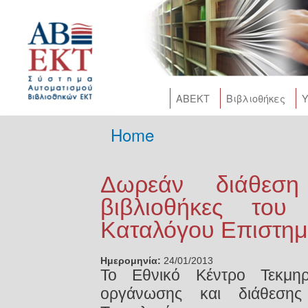
Skip
main
cont
AΒΕΚΤ
Βιβλιοθήκες
Υ
Home
You are here
Δωρεάν διάθεσ
βιβλιοθήκες του
Καταλόγου Επιστημ
Ημερομηνία:
24/01/2013
Το Εθνικό Κέντρο Τεκμηρ
οργάνωσης και διάθεσης