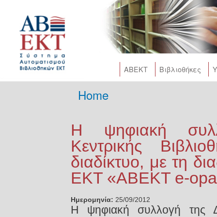
Skip
main
cont
AΒΕΚΤ
Βιβλιοθήκες
Υ
Home
You are here
Η ψηφιακή συλ
Κεντρικής Βιβλι
διαδίκτυο, με τη δι
ΕΚΤ «ABEKT e-opa
Ημερομηνία:
25/09/2012
Η ψηφιακή συλλογή της Δη