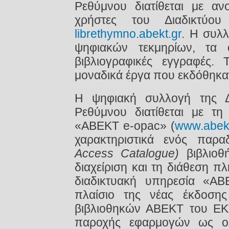
Ρεθύμνου διατίθεται με α
χρήστες του Διαδικτύ
librethymno.abekt.gr
. Η συλλ
ψηφιακών τεκμηρίων, τα 
βιβλιογραφικές εγγραφές. 
μοναδικά έργα που εκδόθηκα
Η ψηφιακή συλλογή της Δη
Ρεθύμνου διατίθεται με τη
«ABEKT e-opac» (
www.abekt
χαρακτηριστικά ενός πα
Access Catalogue)
βιβλιοθ
διαχείριση και τη διάθεση 
διαδικτυακή υπηρεσία «AB
πλαίσιο της νέας έκδοσης
βιβλιοθηκών ΑΒΕΚΤ του ΕΚΤ,
παροχής εφαρμογών ως ο