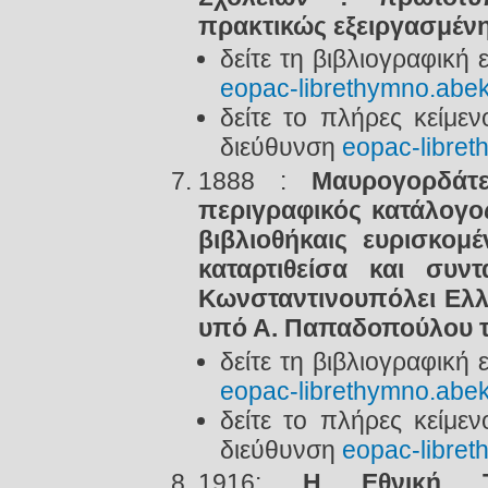
πρακτικώς εξειργασμένη 
δείτε τη βιβλιογραφική
eopac-librethymno.abek
δείτε το πλήρες κείμε
διεύθυνση
eopac-libret
1888 :
Μαυρογορδάτε
περιγραφικός κατάλογος
βιβλιοθήκαις ευρισκομ
καταρτιθείσα και συν
Κωνσταντινουπόλει Ελλ
υπό Α. Παπαδοπούλου 
δείτε τη βιβλιογραφική
eopac-librethymno.abek
δείτε το πλήρες κείμε
διεύθυνση
eopac-libret
1916:
Η Εθνική Τ