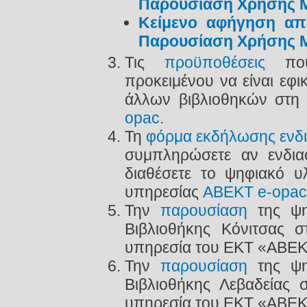
Παρουσίαση Χρήσης 
Κείμενο αφήγηση απ
Παρουσίαση Χρήσης 
Τις
προϋποθέσεις
που 
προκειμένου να είναι εφ
άλλων βιβλιοθηκών στη 
opac
.
Τη
φόρμα εκδήλωσης ενδ
συμπληρώσετε αν ενδιαφ
διαθέσετε το ψηφιακό υ
υπηρεσίας
ΑΒΕΚΤ e-opac
Την
παρουσίαση
της ψη
Βιβλιοθήκης Κόνιτσας σ
υπηρεσία του ΕΚΤ «ABEK
Την
παρουσίαση
της ψη
Βιβλιοθήκης Λεβαδείας σ
υπηρεσία του ΕΚΤ «ABEK