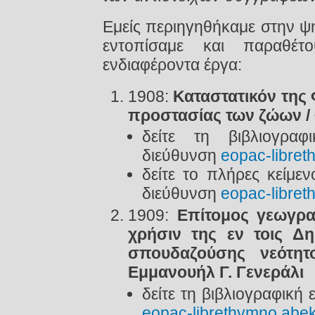
Εμείς περιηγηθήκαμε στην ψ
εντοπίσαμε και παραθέτ
ενδιαφέροντα έργα:
1908:
Καταστατικόν της 
προστασίας των ζώων / 
δείτε τη βιβλιογρα
διεύθυνση
eopac-libret
δείτε
το πλήρες κείμεν
διεύθυνση
eopac-libret
1909:
Επίτομος γεωγρα
χρήσιν της εν τοις Δη
σπουδαζούσης νεότη
Εμμανουήλ Γ. Γενεράλι
δείτε τη βιβλιογραφική
eopac-librethymno.abek