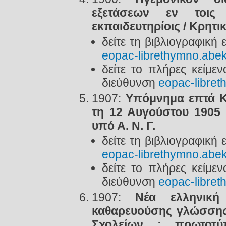
εξετάσεων εν τοις
εκπαιδευτηρίοις / Κρητι
δείτε τη βιβλιογραφική
eopac-librethymno.abek
δείτε το πλήρες κείμε
διεύθυνση
eopac-libret
1907:
Υπόμνημα επτά Κ
τη 12 Αυγούστου 1905 
υπό Α. Ν. Γ.
δείτε τη βιβλιογραφική
eopac-librethymno.abek
δείτε το πλήρες κείμε
διεύθυνση
eopac-libret
1907:
Νέα ελληνική
καθαρευούσης γλώσσης
Σχολείων : πρωτοτύ