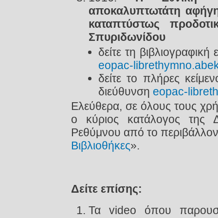
αποκαλυπτωτάτη αφήγησ
καταπτύστως προδοτι
Σπυριδωνίδου
δείτε τη βιβλιογραφική
eopac-librethymno.abek
δείτε το πλήρες κείμε
διεύθυνση
eopac-libret
Ελεύθερα, σε όλους τους χρήσ
ο κύριος κατάλογος της Δ
Ρεθύμνου από το περιβάλλον
Βιβλιοθήκες
».
Δείτε επίσης:
Τα video όπου παρουσι