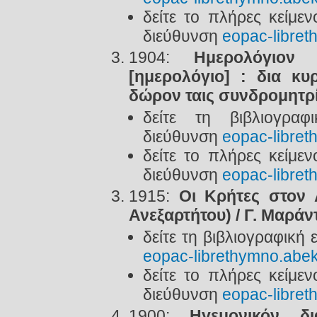
δείτε το πλήρες κείμε
διεύθυνση
eopac-libret
1904:
Ημερολόγιον
[ημερολόγιο] : δια κυ
δώρον ταις συνδρομητρί
δείτε τη βιβλιογρα
διεύθυνση
eopac-libret
δείτε το πλήρες κείμε
διεύθυνση
eopac-libret
1915:
Οι Κρήτες στον 
Ανεξαρτήτου) / Γ. Μαράν
δείτε τη βιβλιογραφική
eopac-librethymno.abek
δείτε το πλήρες κείμε
διεύθυνση
eopac-libret
1900:
Ηγεμονικόν δ